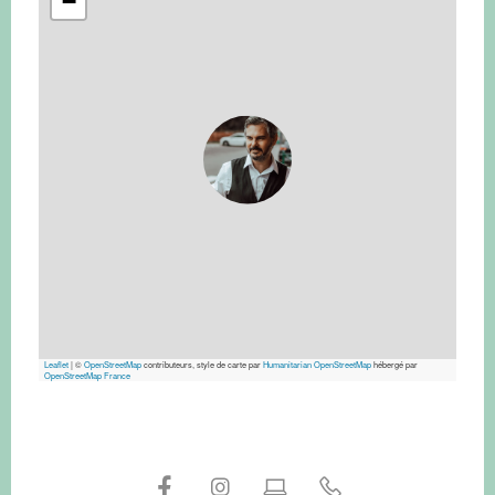
−
Leaflet
|
©
OpenStreetMap
contributeurs, style de carte par
Humanitarian OpenStreetMap
hébergé par
OpenStreetMap France