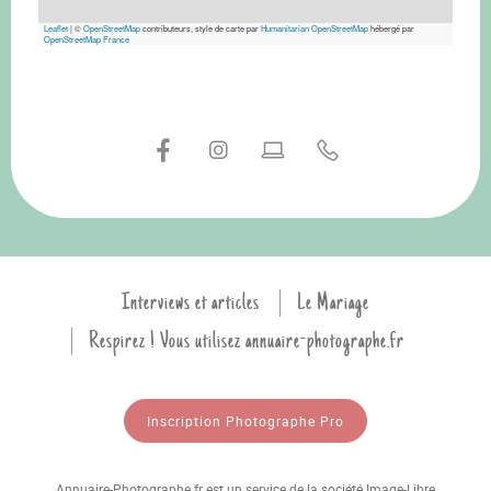
Leaflet
|
©
OpenStreetMap
contributeurs, style de carte par
Humanitarian OpenStreetMap
hébergé par
OpenStreetMap France
Interviews et articles
Le Mariage
Respirez ! Vous utilisez annuaire-photographe.fr
Inscription Photographe Pro
Annuaire-Photographe.fr est un service de la société Image-Libre