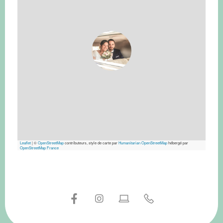
Leaflet
|
©
OpenStreetMap
contributeurs, style de carte par
Humanitarian OpenStreetMap
hébergé par
OpenStreetMap France