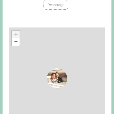
Reportage
+
−