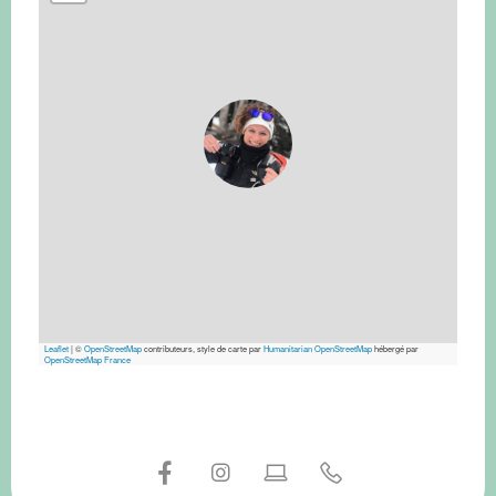
Leaflet
|
©
OpenStreetMap
contributeurs, style de carte par
Humanitarian OpenStreetMap
hébergé par
OpenStreetMap France