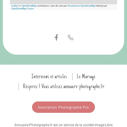
Leaflet
|
©
OpenStreetMap
contributeurs, style de carte par
Humanitarian OpenStreetMap
hébergé par
OpenStreetMap France
Interviews et articles
Le Mariage
Respirez ! Vous utilisez annuaire-photographe.fr
Inscription Photographe Pro
Annuaire-Photographe.fr est un service de la société Image-Libre