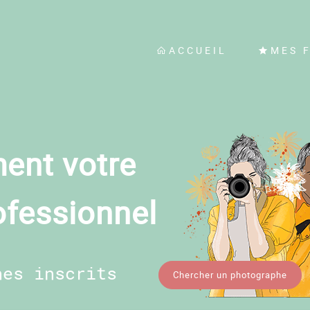
ACCUEIL
MES 
ent votre
ofessionnel
hes inscrits
Chercher un photographe