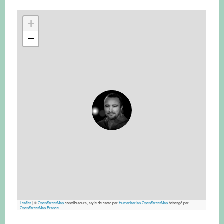
+
−
Leaflet
|
©
OpenStreetMap
contributeurs, style de carte par
Humanitarian OpenStreetMap
hébergé par
OpenStreetMap France