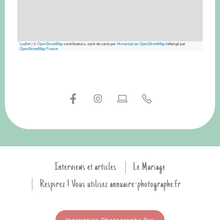
Leaflet
|
©
OpenStreetMap
contributeurs, style de carte par
Humanitarian OpenStreetMap
hébergé par
OpenStreetMap France
Interviews et articles
Le Mariage
Respirez ! Vous utilisez annuaire-photographe.fr
Inscription Photographe Pro