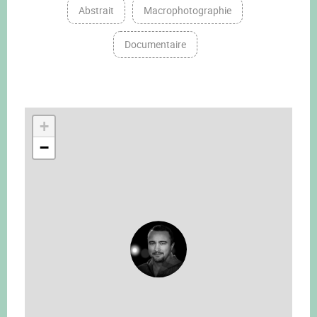
Abstrait
Macrophotographie
Documentaire
+
−