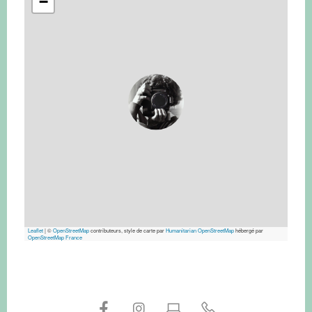
−
Leaflet
|
©
OpenStreetMap
contributeurs, style de carte par
Humanitarian OpenStreetMap
hébergé par
OpenStreetMap France