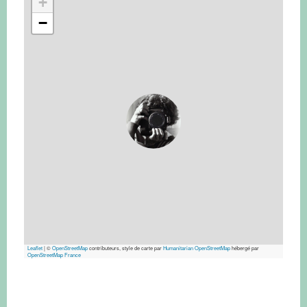
+
−
Leaflet
|
©
OpenStreetMap
contributeurs, style de carte par
Humanitarian OpenStreetMap
hébergé par
OpenStreetMap France