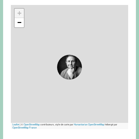
+
−
Leaflet
|
©
OpenStreetMap
contributeurs, style de carte par
Humanitarian OpenStreetMap
hébergé par
OpenStreetMap France