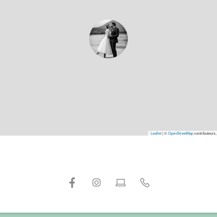
Leaflet
|
©
OpenStreetMap
contributeurs,