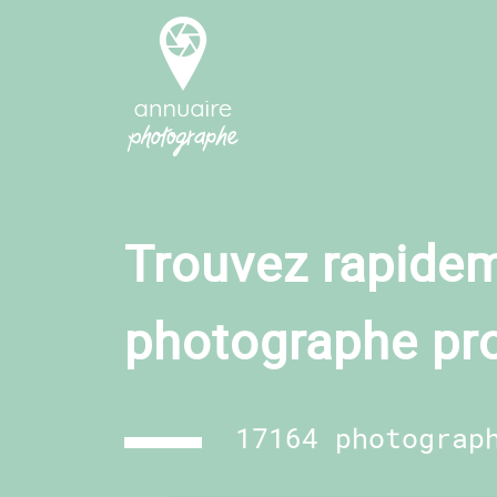
Trouvez rapidem
photographe pr
17164 photograp