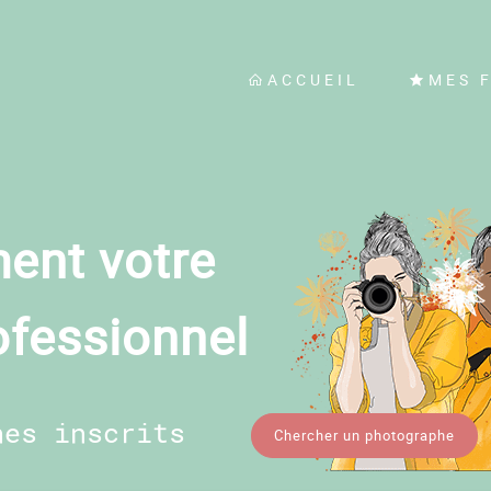
ACCUEIL
MES 
ent votre
ofessionnel
hes inscrits
Chercher un photographe