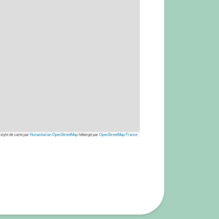
 style de carte par
Humanitarian OpenStreetMap
hébergé par
OpenStreetMap France