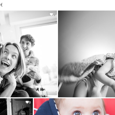
 €
0
0