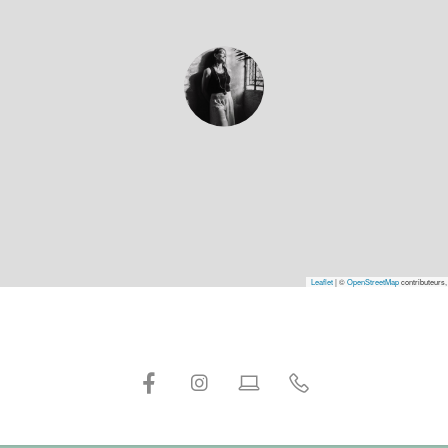
Leaflet
|
©
OpenStreetMap
contributeurs,