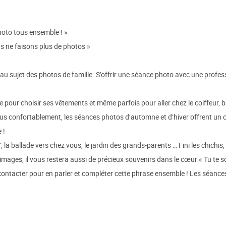
hoto tous ensemble ! »
s ne faisons plus de photos »
au sujet des photos de famille. S’offrir une séance photo avec une profess
te pour choisir ses vêtements et même parfois pour aller chez le coiffeur, br
lus confortablement, les séances photos d’automne et d’hiver offrent un ch
 !
la ballade vers chez vous, le jardin des grands-parents … Fini les chichis, 
os images, il vous restera aussi de précieux souvenirs dans le cœur « Tu te s
contacter pour en parler et compléter cette phrase ensemble ! Les séance