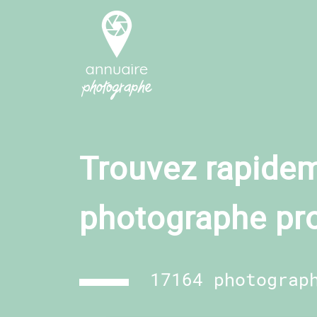
Trouvez rapidem
photographe pr
17164 photograp