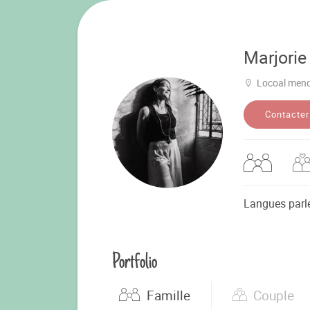
Marjorie
Locoal men
Contacter
Langues parl
Portfolio
Famille
Couple