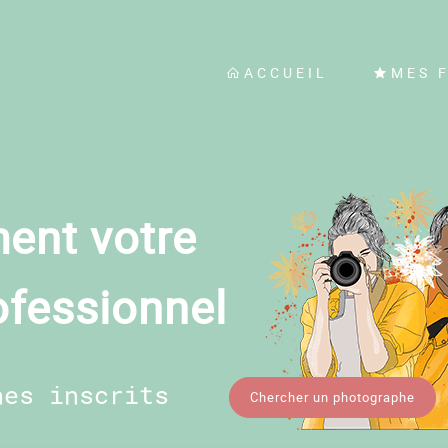
ACCUEIL
MES 
ent votre
ofessionnel
hes inscrits
Chercher un photographe