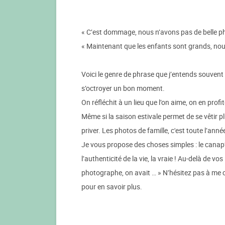
« C’est dommage, nous n’avons pas de belle p
« Maintenant que les enfants sont grands, nou
Voici le genre de phrase que j’entends souvent 
s’octroyer un bon moment.
On réfléchit à un lieu que l’on aime, on en profi
Même si la saison estivale permet de se vêtir p
priver. Les photos de famille, c'est toute l’année
Je vous propose des choses simples : le canap’, 
l’authenticité de la vie, la vraie ! Au-delà de v
photographe, on avait … » N’hésitez pas à me 
pour en savoir plus.