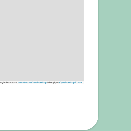
 style de carte par
Humanitarian OpenStreetMap
hébergé par
OpenStreetMap France