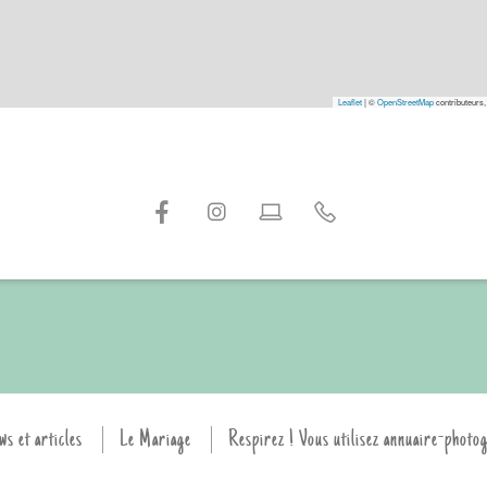
Leaflet
|
©
OpenStreetMap
contributeurs,
ws et articles
Le Mariage
Respirez ! Vous utilisez annuaire-photo