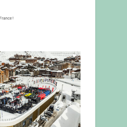
France !
0