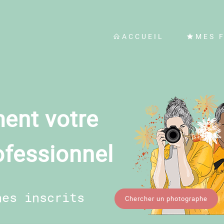
ACCUEIL
MES 
ent votre
ofessionnel
hes inscrits
Chercher un photographe