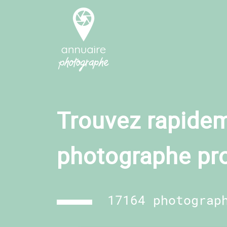
Trouvez rapidem
photographe pr
17164 photograp