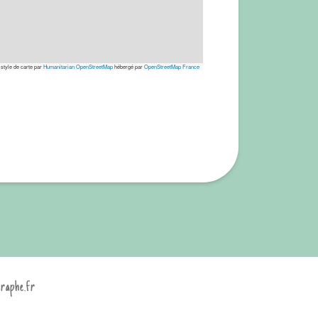
 style de carte par
Humanitarian OpenStreetMap
hébergé par
OpenStreetMap France
graphe.fr