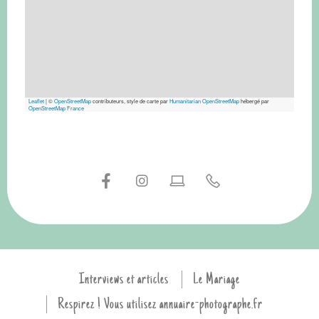
Leaflet
|
©
OpenStreetMap
contributeurs, style de carte par
Humanitarian OpenStreetMap
hébergé par
OpenStreetMap France
Interviews et articles
Le Mariage
Respirez ! Vous utilisez annuaire-photographe.fr