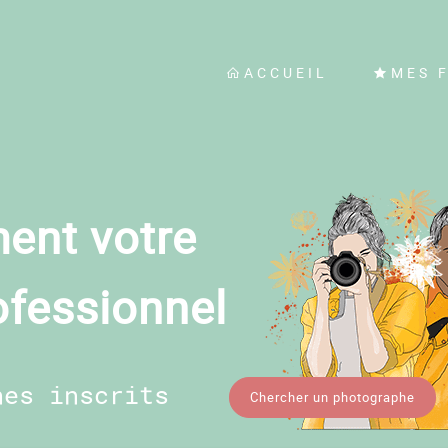
ACCUEIL
MES 
ent votre
ofessionnel
hes inscrits
Chercher un photographe