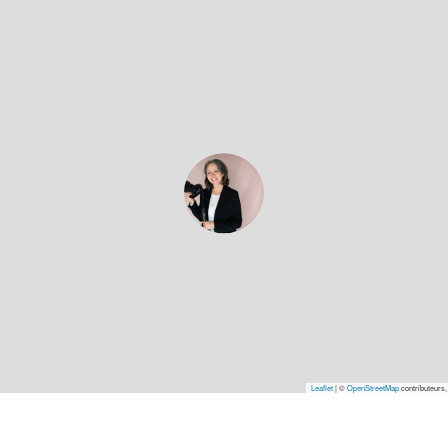
Leaflet
|
©
OpenStreetMap
contributeurs,