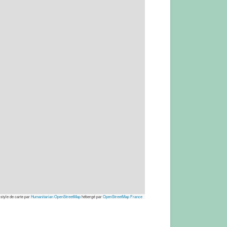
 style de carte par
Humanitarian OpenStreetMap
hébergé par
OpenStreetMap France