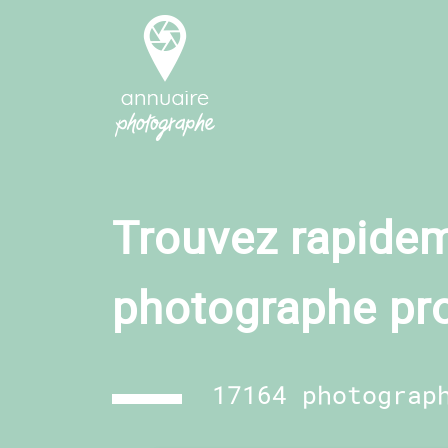
Trouvez rapidem
photographe pr
17164 photograp