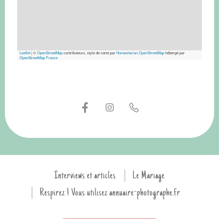
Leaflet
|
©
OpenStreetMap
contributeurs, style de carte par
Humanitarian OpenStreetMap
hébergé par
OpenStreetMap France
Interviews et articles
Le Mariage
Respirez ! Vous utilisez annuaire-photographe.fr