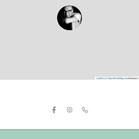
Leaflet
|
©
OpenStreetMap
contributeurs,