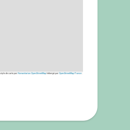
 style de carte par
Humanitarian OpenStreetMap
hébergé par
OpenStreetMap France