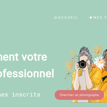
ACCUEIL
MES 
ent votre
ofessionnel
hes inscrits
Chercher un photographe