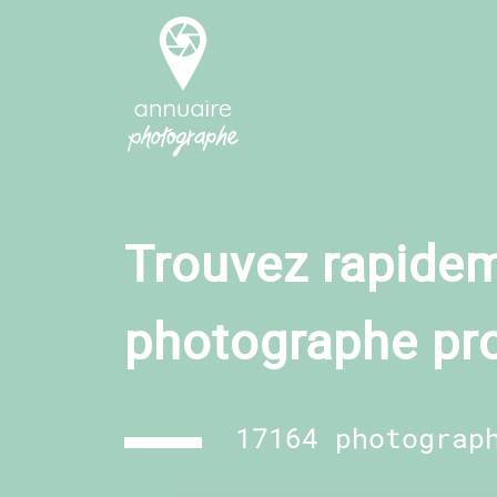
Trouvez rapidem
photographe pr
17164 photograp