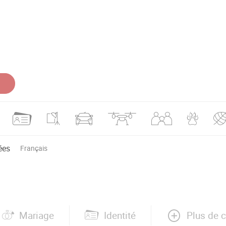
ées
Français
Plus de 
Mariage
Identité