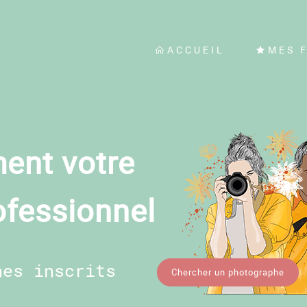
ACCUEIL
MES 
ent votre
ofessionnel
hes inscrits
Chercher un photographe