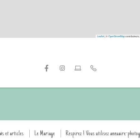
Leaflet
|
©
OpenStreetMap
contributeurs,
ws et articles
Le Mariage
Respirez ! Vous utilisez annuaire-photo