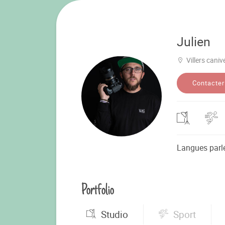
Julien
Villers caniv
Contacter
Langues parl
Portfolio
Studio
Sport