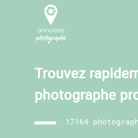
Trouvez rapidem
photographe pr
17164 photograp