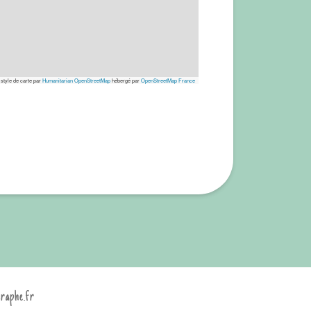
 style de carte par
Humanitarian OpenStreetMap
hébergé par
OpenStreetMap France
graphe.fr