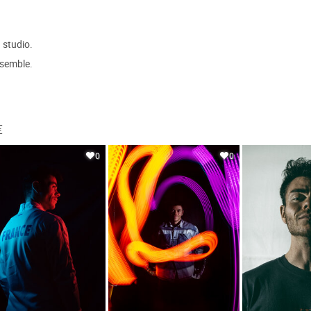
 studio.
nsemble.
€
0
0