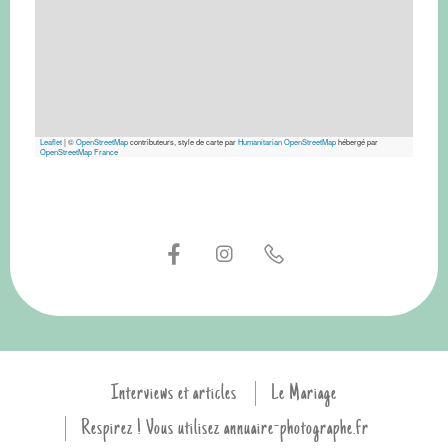
Leaflet
|
©
OpenStreetMap
contributeurs, style de carte par
Humanitarian OpenStreetMap
hébergé par
OpenStreetMap France
Interviews et articles
Le Mariage
Respirez ! Vous utilisez annuaire-photographe.fr