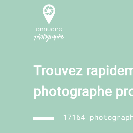
Trouvez rapidem
photographe pr
17164 photograp