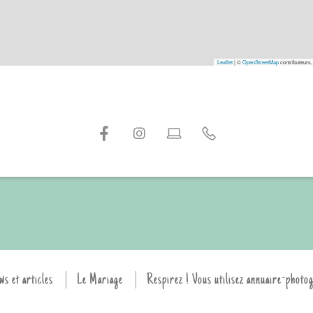
Leaflet
|
©
OpenStreetMap
contributeurs,
ws et articles
Le Mariage
Respirez ! Vous utilisez annuaire-photo