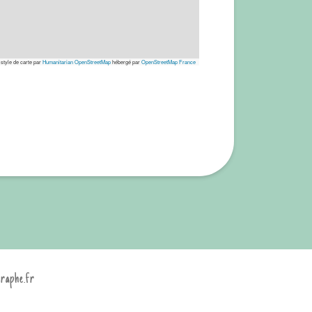
 style de carte par
Humanitarian OpenStreetMap
hébergé par
OpenStreetMap France
graphe.fr