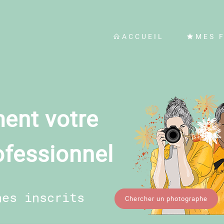
ACCUEIL
MES 
ent votre
ofessionnel
hes inscrits
Chercher un photographe