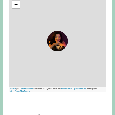
−
Leaflet
|
©
OpenStreetMap
contributeurs, style de carte par
Humanitarian OpenStreetMap
hébergé par
OpenStreetMap France