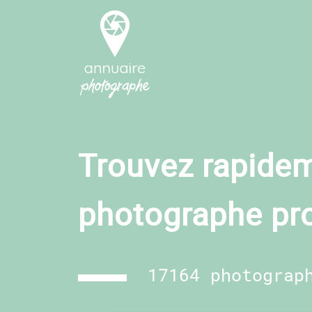
Trouvez rapidem
photographe pr
17164 photograp