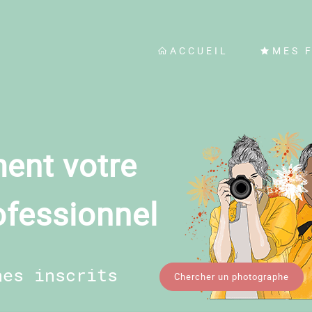
ACCUEIL
MES 
ent votre
ofessionnel
hes inscrits
Chercher un photographe