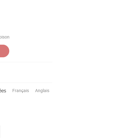
 oison
ées
Français
Anglais