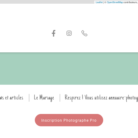
Leaflet
|
©
OpenStreetMap
contributeurs,
ws et articles
Le Mariage
Respirez ! Vous utilisez annuaire-photo
Inscription Photographe Pro