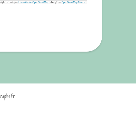
 style de carte par
Humanitarian OpenStreetMap
hébergé par
OpenStreetMap France
graphe.fr