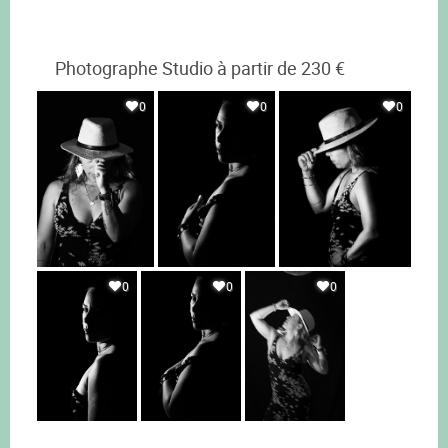
Photographe Studio à partir de 230 €
0
0
0
0
0
0