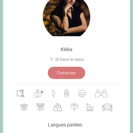
Klélia
St haon le vieux
Contacter
Langues parlées