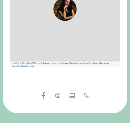
Leaflet
|
©
OpenStreetMap
contributeurs, style de carte par
Humanitarian OpenStreetMap
hébergé par
OpenStreetMap France