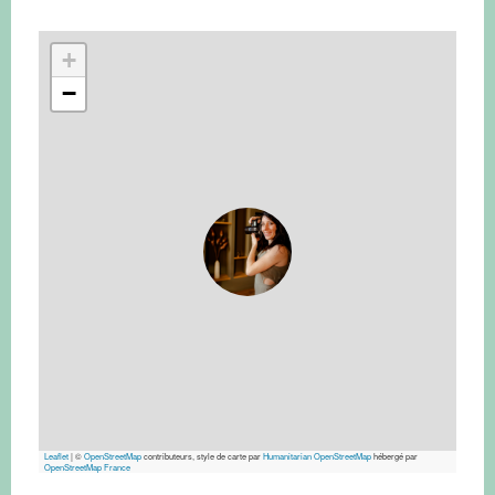
+
−
Leaflet
|
©
OpenStreetMap
contributeurs, style de carte par
Humanitarian OpenStreetMap
hébergé par
OpenStreetMap France