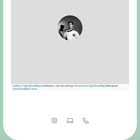
Leaflet
|
©
OpenStreetMap
contributeurs, style de carte par
Humanitarian OpenStreetMap
hébergé par
OpenStreetMap France