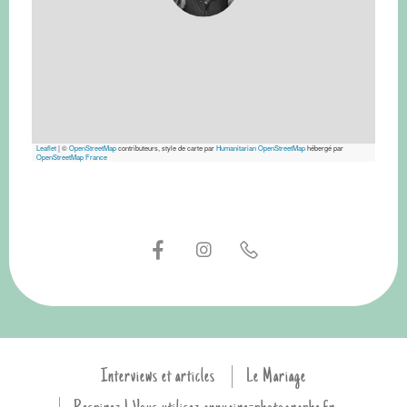
Leaflet
|
©
OpenStreetMap
contributeurs, style de carte par
Humanitarian OpenStreetMap
hébergé par
OpenStreetMap France
Interviews et articles
Le Mariage