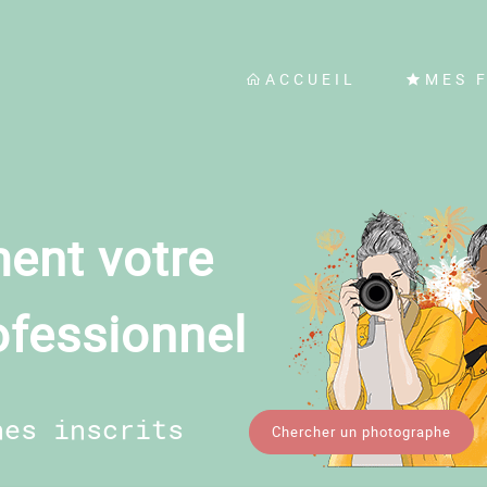
ACCUEIL
MES 
ent votre
ofessionnel
hes inscrits
Chercher un photographe