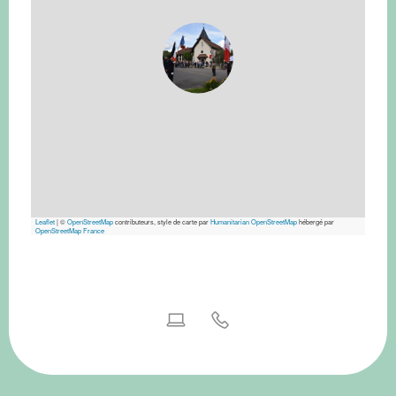
Leaflet
|
©
OpenStreetMap
contributeurs, style de carte par
Humanitarian OpenStreetMap
hébergé par
OpenStreetMap France