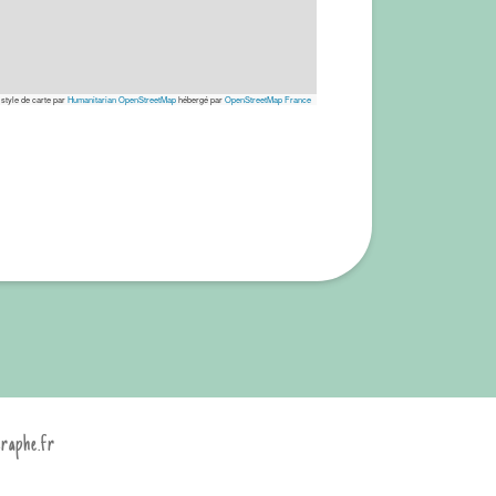
 style de carte par
Humanitarian OpenStreetMap
hébergé par
OpenStreetMap France
graphe.fr