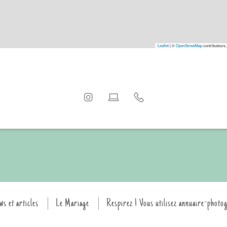
Leaflet
|
©
OpenStreetMap
contributeurs,
ws et articles
Le Mariage
Respirez ! Vous utilisez annuaire-photo