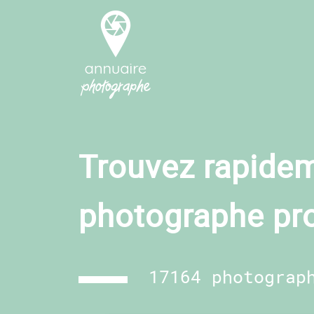
Trouvez rapidem
photographe pr
17164 photograp