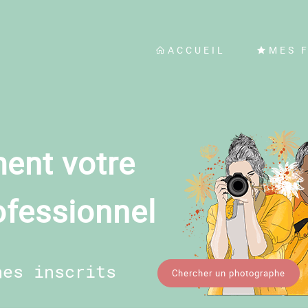
ACCUEIL
MES 
ent votre
ofessionnel
hes inscrits
Chercher un photographe