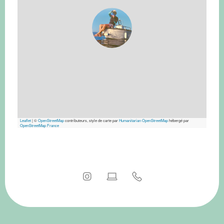
Leaflet
|
©
OpenStreetMap
contributeurs, style de carte par
Humanitarian OpenStreetMap
hébergé par
OpenStreetMap France