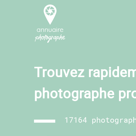
Trouvez rapidem
photographe pr
17164 photograp