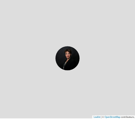
Leaflet
|
©
OpenStreetMap
contributeurs,