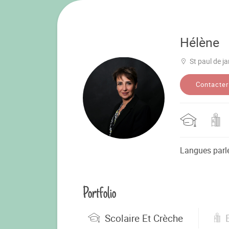
Hélène
St paul de ja
Contacter
Langues parl
Portfolio
Scolaire Et Crèche