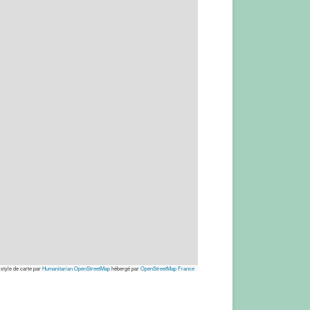
 style de carte par
Humanitarian OpenStreetMap
hébergé par
OpenStreetMap France