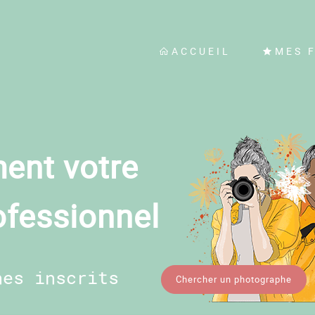
ACCUEIL
MES 
ent votre
ofessionnel
hes inscrits
Chercher un photographe