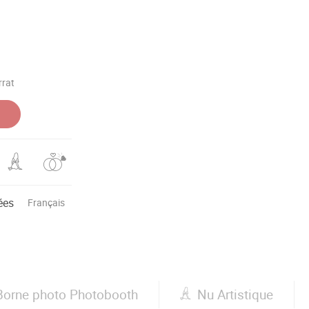
rrat
ées
Français
Borne photo Photobooth
Nu Artistique