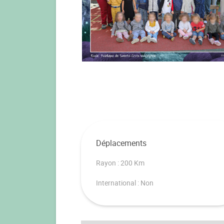
Déplacements
Rayon : 200 Km
International : Non