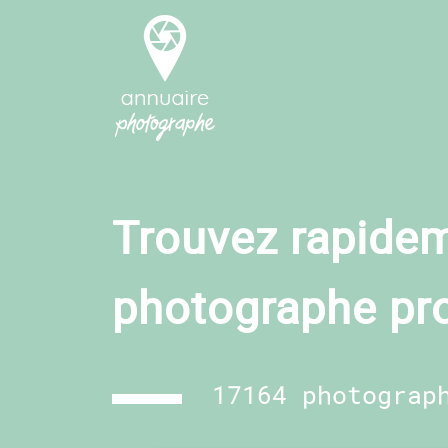
Trouvez rapidem
photographe pr
17164 photograp