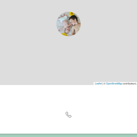
Leaflet
|
©
OpenStreetMap
contributeurs,