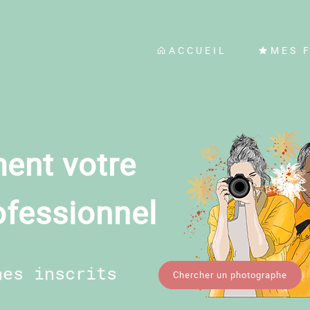
ACCUEIL
MES 
ent votre
ofessionnel
hes inscrits
Chercher un photographe