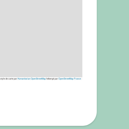
 style de carte par
Humanitarian OpenStreetMap
hébergé par
OpenStreetMap France