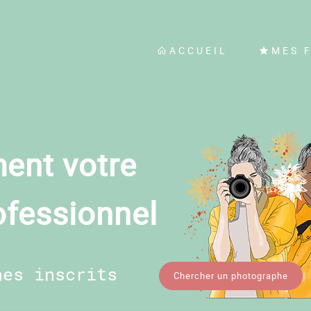
ACCUEIL
MES 
ent votre
ofessionnel
hes inscrits
Chercher un photographe