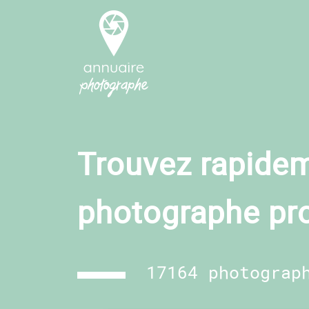
Trouvez rapidem
photographe pr
17164 photograp