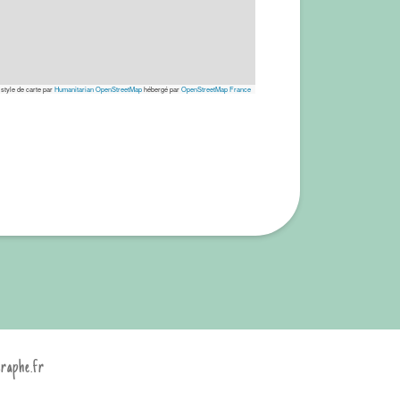
 style de carte par
Humanitarian OpenStreetMap
hébergé par
OpenStreetMap France
graphe.fr