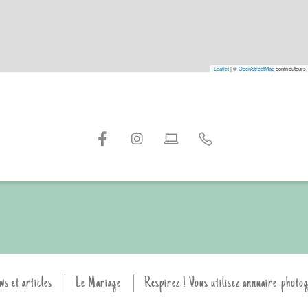
Leaflet
|
©
OpenStreetMap
contributeurs,
ws et articles
Le Mariage
Respirez ! Vous utilisez annuaire-photo