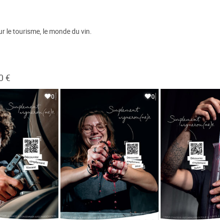
r le tourisme, le monde du vin.
0 €
0
0