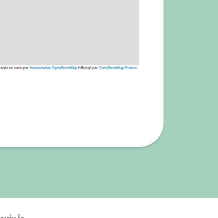
 style de carte par
Humanitarian OpenStreetMap
hébergé par
OpenStreetMap France