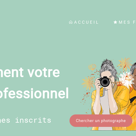
ACCUEIL
MES 
ent votre
ofessionnel
hes inscrits
Chercher un photographe