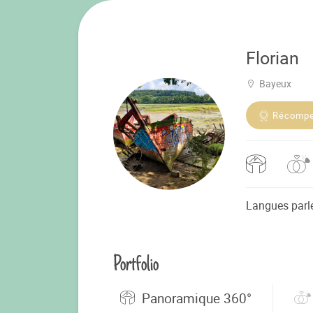
Florian
Bayeux
Récomp
Langues parl
Portfolio
Panoramique 360°