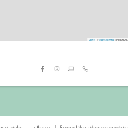
Leaflet
|
©
OpenStreetMap
contributeurs,