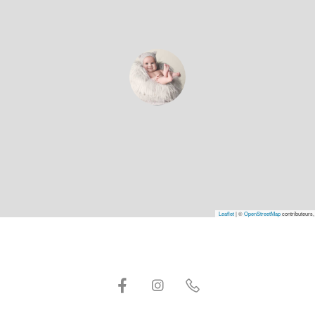
Leaflet
|
©
OpenStreetMap
contributeurs,