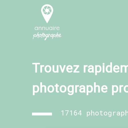
Trouvez rapidem
photographe pr
17164 photograp