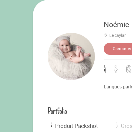
Noémie
Le caylar
Contacter
Langues parl
Portfolio
Produit Packshot
Gro