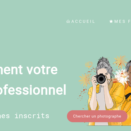
ACCUEIL
MES 
ent votre
ofessionnel
hes inscrits
Chercher un photographe