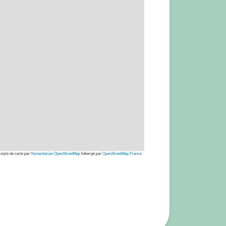
 style de carte par
Humanitarian OpenStreetMap
hébergé par
OpenStreetMap France