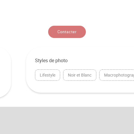
Contacter
Styles de photo
Lifestyle
Noir et Blanc
Macrophotogra