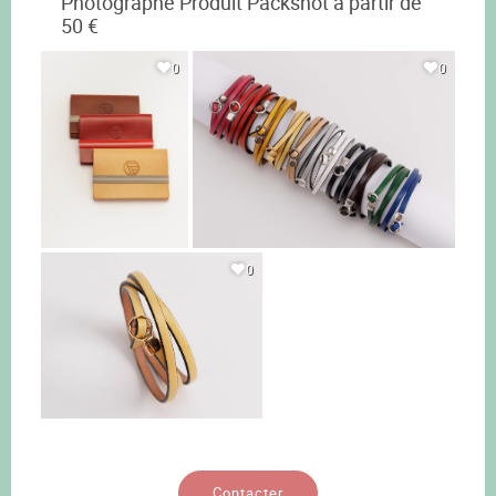
Photographe Produit Packshot à partir de
50 €
0
0
0
Contacter