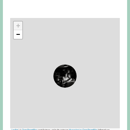
+
−
Leaflet
|
©
OpenStreetMap
contributeurs, style de carte par
Humanitarian OpenStreetMap
hébergé par