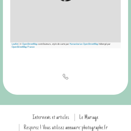
Leaflet
|
©
OpenStreetMap
contributeurs, style de carte par
Humanitarian OpenStreetMap
hébergé par
OpenStreetMap France
Interviews et articles
Le Mariage
Respirez ! Vous utilisez annuaire-photographe.fr