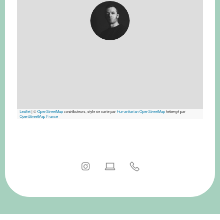
Leaflet
|
©
OpenStreetMap
contributeurs, style de carte par
Humanitarian OpenStreetMap
hébergé par
OpenStreetMap France