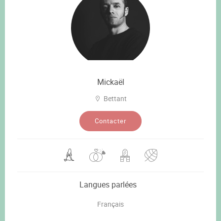
Mickaël
Bettant
Contacter
Langues parlées
Français