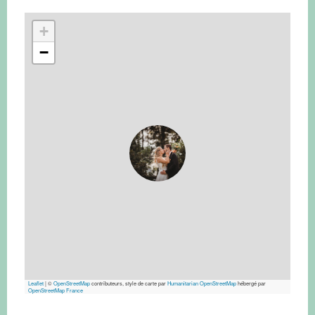
+
−
Leaflet
|
©
OpenStreetMap
contributeurs, style de carte par
Humanitarian OpenStreetMap
hébergé par
OpenStreetMap France