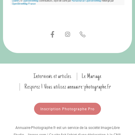
Leaflet
|
©
OpenStreetMap
contributeurs, style de carte par
Humanitarian OpenStreetMap
hébergé par
OpenStreetMap France
Interviews et articles
Le Mariage
Respirez ! Vous utilisez annuaire-photographe.fr
Inscription Photographe Pro
Annuaire-Photographe.fr est un service de la société Image-Libre
Studio - Jingoo.com | Ce site fait l'objet d'une déclaration à la CNIL