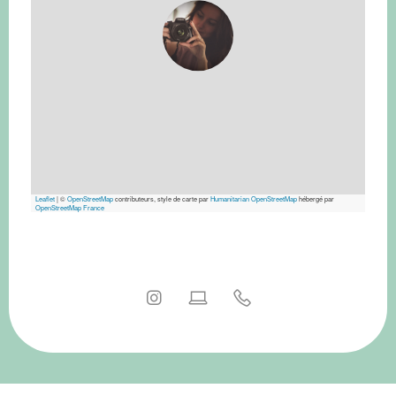
Leaflet
|
©
OpenStreetMap
contributeurs, style de carte par
Humanitarian OpenStreetMap
hébergé par
OpenStreetMap France