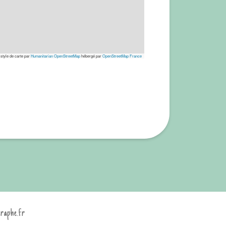
 style de carte par
Humanitarian OpenStreetMap
hébergé par
OpenStreetMap France
graphe.fr