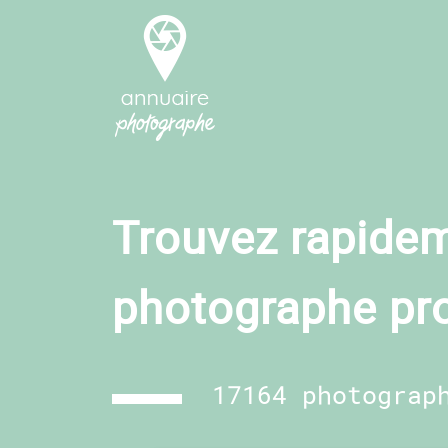
Trouvez rapidem
photographe pr
17164 photograp