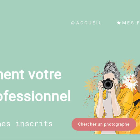
ACCUEIL
MES 
ent votre
ofessionnel
hes inscrits
Chercher un photographe