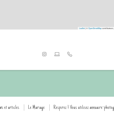
Leaflet
|
©
OpenStreetMap
contributeurs,
ws et articles
Le Mariage
Respirez ! Vous utilisez annuaire-photo