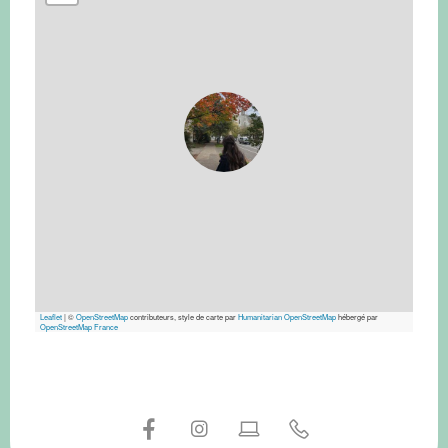
Leaflet
|
©
OpenStreetMap
contributeurs, style de carte par
Humanitarian OpenStreetMap
hébergé par
OpenStreetMap France