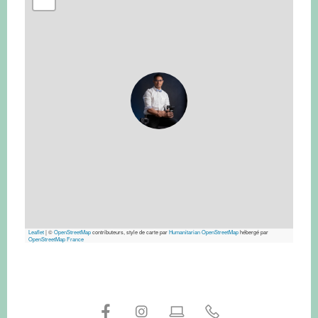
Leaflet
|
©
OpenStreetMap
contributeurs, style de carte par
Humanitarian OpenStreetMap
hébergé par
OpenStreetMap France