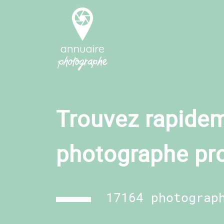
Trouvez rapidem
photographe pr
17164 photograp