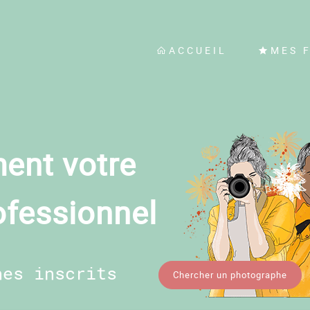
ACCUEIL
MES 
ent votre
ofessionnel
hes inscrits
Chercher un photographe