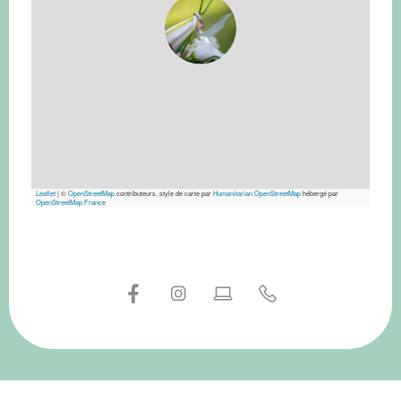
Leaflet
|
©
OpenStreetMap
contributeurs, style de carte par
Humanitarian OpenStreetMap
hébergé par
OpenStreetMap France