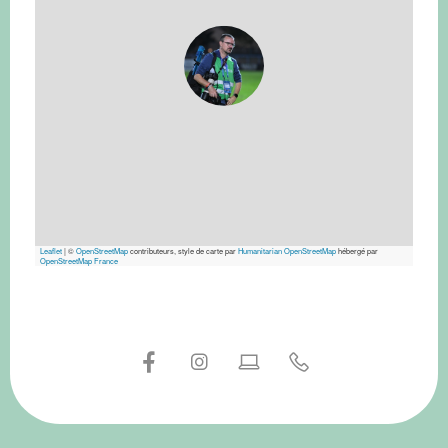
Leaflet
|
©
OpenStreetMap
contributeurs, style de carte par
Humanitarian OpenStreetMap
hébergé par
OpenStreetMap France